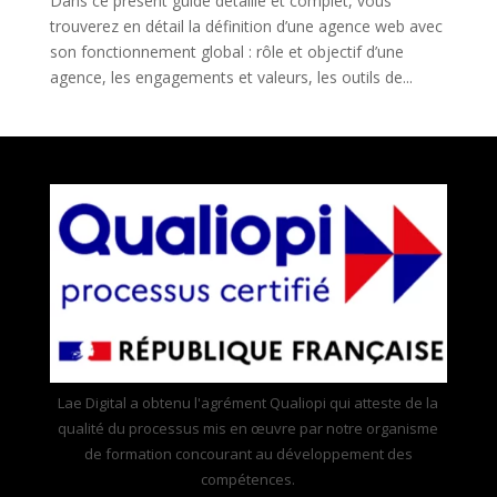
Dans ce présent guide détaillé et complet, vous
trouverez en détail la définition d’une agence web avec
son fonctionnement global : rôle et objectif d’une
agence, les engagements et valeurs, les outils de...
Lae Digital a obtenu l'agrément Qualiopi qui atteste de la
qualité du processus mis en œuvre par notre organisme
de formation concourant au développement des
compétences.